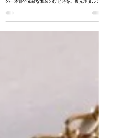
【夜をまとう、三層の光のほたる玉かんざし】オ
リジナルのほたる玉かんざしです。ホタルガラス
の一本簪で素敵な和装のひと時を。夜光ホタルガ
ラスのミッドナイトブルー。グレーのビーズは夜
空、ほたる玉は月の海。揺れる澄んだ粒たちが、
髪元でしぶきのようにきらめきます。光を蓄えた
玉は、月夜に蛍を放ちます。浴衣や着物に添え
て、月夜の情景をひと挿し。