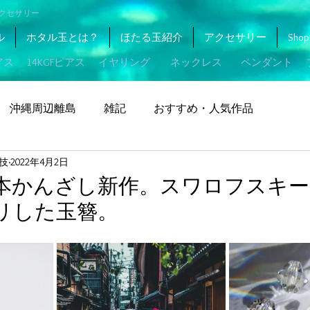
アクセサリー
ル
ホタル玉とは？
ほたる玉紹介
アクセサリー
Shop
アス
14KGFピアス
​イヤリング
ネックレス
ペンダント
沖縄周辺離島
雑記
おすすめ・人気作品
O技
2022年4月2日
本かんざし新作。スワロフスキー
リした玉簪。