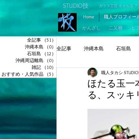
STUDIO技
ガラス工芸 ホタル玉 
Home
職人プロフィー
かんざし
二又簪
ピ
全記事
（51）
51件の記事
沖縄本島
（0）
0件の記事
全記事
沖縄本島
石垣島
石垣島
（12）
12件の記事
沖縄周辺離島
（0）
0件の記事
雑記
（10）
10件の記事
職人タカシ STUDI
おすすめ・人気作品
（5）
5件の記事
ほたる玉一
る、スッキ