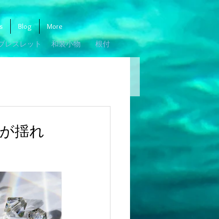
s
Blog
More
ブレスレット
和装小物
根付
が揺れ