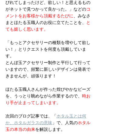
びれてしまったけど、欲しい！と思えるもの
がネットで見つかって良かった。」などの
コ
メントをお客様から頂戴するたびに
、みなさ
まとほたる玉職人のお役に立てたことを、
と
ても嬉しく思います。
「もっとアクセサリーの種類を増やして欲し
い！」とリクエストを何度も頂戴していま
す。
とんぼ玉アクセサリー制作と平行して行って
いますので、頻繁に新しいデザインは発表で
きませんが、頑張ります！
ほたる玉職人さんが作った煌びやかなビーズ
を、うっとり眺めながら作業するので、
時お
り手が止まってしまいます。  
次回のブログ記事では、「
ホタル玉とは何
か、ホタルガラスの意味
」で、人気の
ホタル
玉の本当の由来
を解説します。