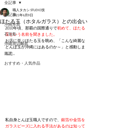
全記事
職人タカシ STUDIO技
全記事
2021年6月9日
ほたる玉（ホタルガラス）との出会い
沖縄本島
2010年頃、那覇の国際通りで
初めて、ほたる
石垣島
玉という名前を聞きました。
お店に並ぶほたる玉を眺め、「こんな綺麗な
沖縄周辺離島
とんぼ玉が沖縄にはあるのか～」と感動しま
した。
雑記
おすすめ・人気作品
私自身とんぼ玉職人ですので、
銀箔や金箔を
ガラスビーズに入れる手法があるのは知って