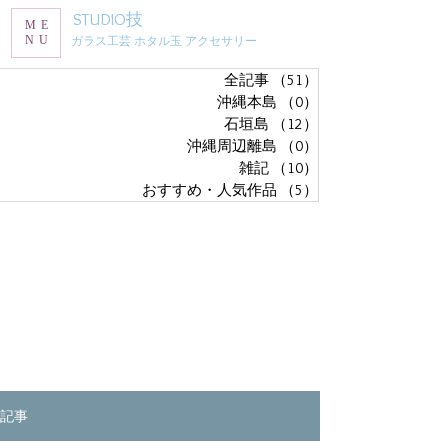
STUDIO技
ME
NU
ガラス工芸 ホタル玉 アクセサリー
全記事
（51）
51件の記事
沖縄本島
（0）
0件の記事
石垣島
（12）
12件の記事
沖縄周辺離島
（0）
0件の記事
雑記
（10）
10件の記事
おすすめ・人気作品
（5）
5件の記事
記事