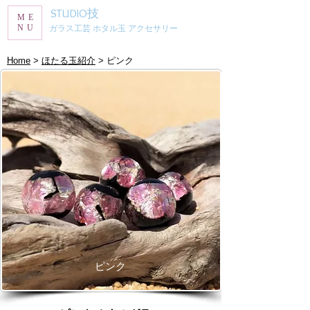
STUDIO技
ME
NU
ガラス工芸 ホタル玉 アクセサリー
​Home
>
ほたる玉紹介
> ピンク
ピンク