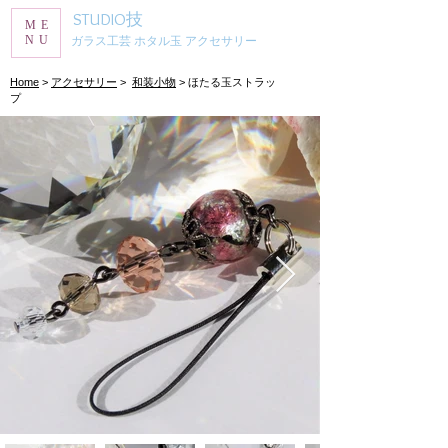
STUDIO技
ME
NU
ガラス工芸 ホタル玉 アクセサリー
​Home
>
アクセサリー
>
和装小物
> ほたる玉ストラッ
プ