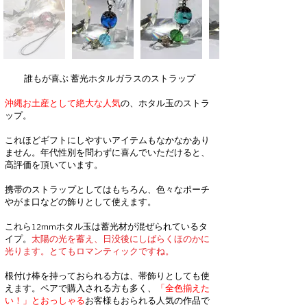
誰もが喜ぶ 蓄光ホタルガラスのストラップ
沖縄お土産として絶大な人気
の
、ホタル玉のストラ
ップ。
これほどギフトにしやすいアイテムもなかなかあり
ません。年代性別を問わずに喜んでいただけると、
高評価を頂いています。
携帯のストラップとしてはもちろん、色々なポーチ
やがま口などの飾りとして使えます。
これら12mmホタル玉は蓄光材が混ぜられているタ
イプ。
太陽の光を蓄え、日没後にしばらくほのかに
光ります。
とてもロマンティックですね。
根付け棒を持っておられる方は、帯飾りとしても使
えます。ペアで購入される方も多く、
「全色揃えた
い！」とおっしゃる
お客様もおられる人気の作品で